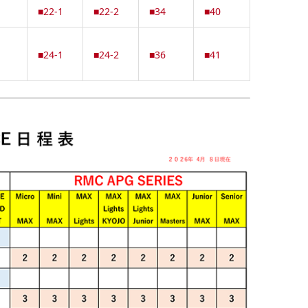
■22-1
■22-2
■34
■40
■24-1
■24-2
■36
■41