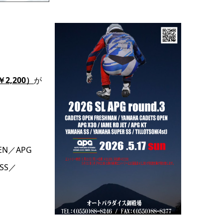
2,200）
が
EN／APG
 SS／