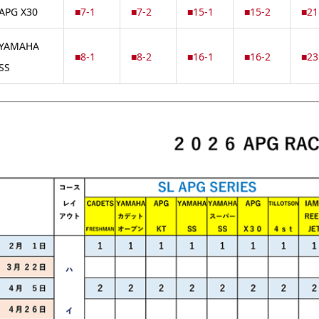
APG X30
■7-1
■7-2
■15-1
■15-2
■21
YAMAHA
■8-1
■8-2
■16-1
■16-2
■23
SS