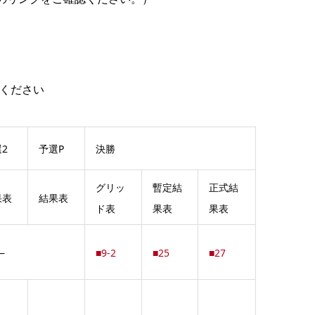
覧ください
2
予選P
決勝
グリッ
暫定結
正式結
果表
結果表
ド表
果表
果表
―
■9-2
■25
■27