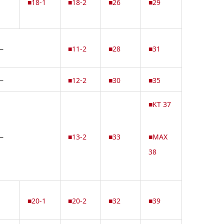
■18-1
■18-2
■26
■29
―
■11-2
■28
■31
―
■12-2
■30
■35
■KT 37
―
■13-2
■33
■MAX
38
■20-1
■20-2
■32
■39