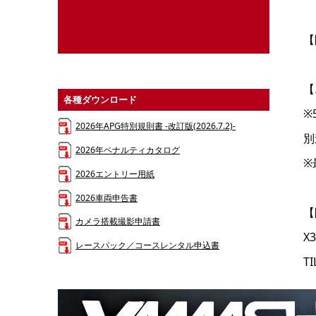
【
【
各種ダウンロード
※
2026年APG特別規則書 -改訂版(2026.7.2)-
別
2026年ペナルティカタログ
※
2026エントリー用紙
2026車両申告書
【
カメラ搭載撮影申請書
X
レースパック／コースレンタル申込書
T
【