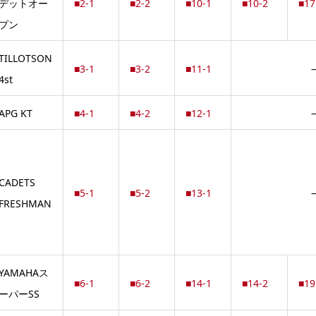
デットオー
■2-1
■2-2
■10-1
■10-2
■17
プン
TILLOTSON
■3-1
■3-2
■11-1
4st
APG KT
■4-1
■4-2
■12-1
CADETS
■5-1
■5-2
■13-1
FRESHMAN
YAMAHAス
■6-1
■6-2
■14-1
■14-2
■19
ーパーSS