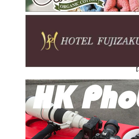
【
【
【
【