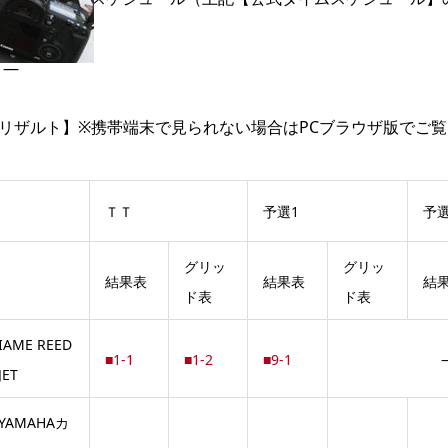
—
—
リザルト】※携帯端末で見られない場合はPCブラウザ版でご
ＴＴ
予選1
予選
グリッ
グリッ
結果表
結果表
結
ド表
ド表
IAME REED
■1-1
■1-2
■9-1
JET
YAMAHAカ