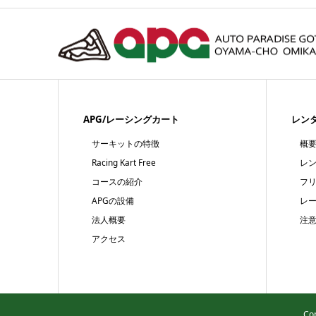
APG/レーシングカート
レン
サーキットの特徴
概
Racing Kart Free
レ
コースの紹介
フ
APGの設備
レ
法人概要
注
アクセス
Co