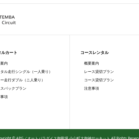
タルカート
コースレンタル
要案内
概要案内
ンタル走行シングル（一人乗り）
レース貸切プラン
リー走行ダブル（ニ人乗り）
コース貸切プラン
ースパックプラン
注意事項
意事項
pyright © APG／オートパラダイス御殿場 小山町大御神サーキット All Rights Reserv