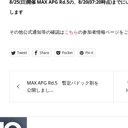
8/25(日)開催 MAX APG Rd.5の、8/20(07:20時点)
します
その他公式通知等の確認は
こちら
の参加者情報ページを
Tweet
Share
Pocket
Pin it
MAX APG Rd.5 暫定パドック割を
公開しまし...