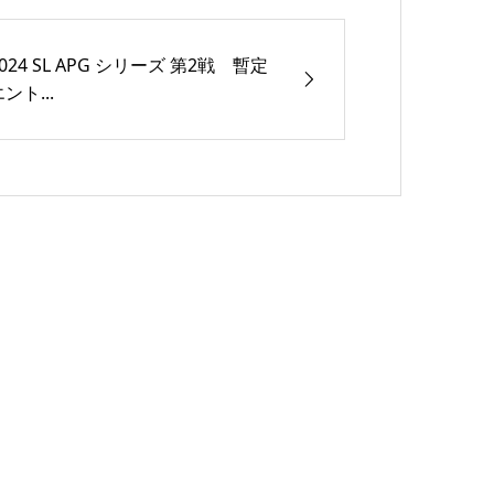
2024 SL APG シリーズ 第2戦 暫定
ント...