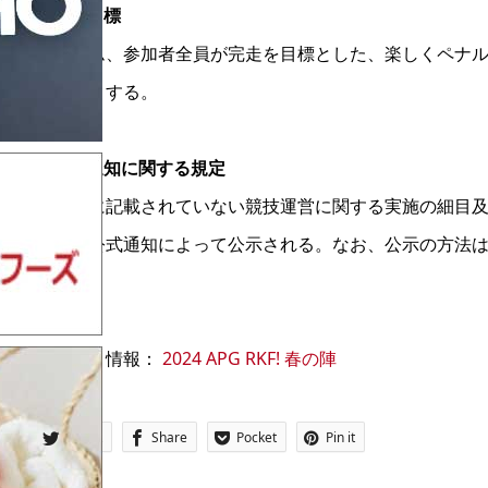
2.大会目標
全チーム、参加者全員が完走を目標とした、楽しくペナ
すものとする。
3.公式通知に関する規定
本規則に記載されていない競技運営に関する実施の細目
書及び公式通知によって公示される。なお、公示の方法は
される。
イベント情報：
2024 APG RKF! 春の陣
Tweet
Share
Pocket
Pin it